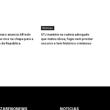
Notícias
onaro anuncia Alfredo
STJ mantém na cadeia advogado
 vice na chapa para a
que matou idosa, fugiu sem prestar
 da República
socorro e tem histórico criminoso
AZARENONEWS
NOTÍCIAS