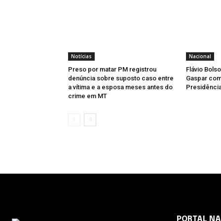
Notícias
Nacional
Preso por matar PM registrou
Flávio Bols
denúncia sobre suposto caso entre
Gaspar como
a vítima e a esposa meses antes do
Presidência
crime em MT
PORTAL N