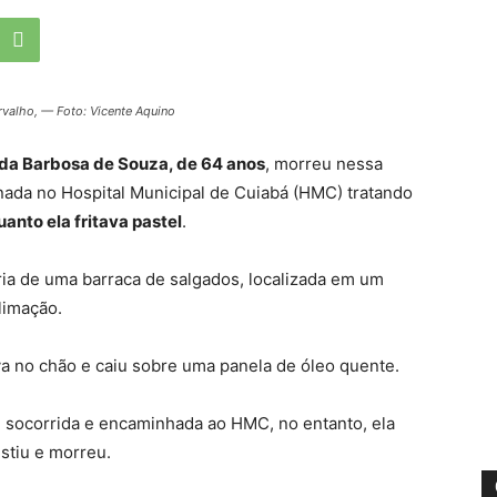
rvalho, — Foto: Vicente Aquino
da Barbosa de Souza, de 64 anos
, morreu nessa
ernada no Hospital Municipal de Cuiabá (HMC) tratando
anto ela fritava pastel
.
tária de uma barraca de salgados, localizada em um
limação.
va no chão e caiu sobre uma panela de óleo quente.
e socorrida e encaminhada ao HMC, no entanto, ela
istiu e morreu.