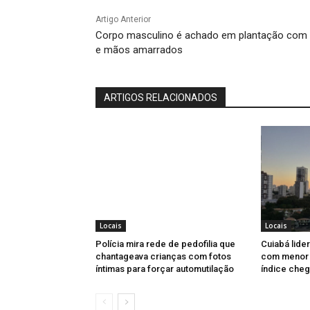
Artigo Anterior
Corpo masculino é achado em plantação com
e mãos amarrados
ARTIGOS RELACIONADOS
Locais
Locais
Polícia mira rede de pedofilia que
Cuiabá lider
chantageava crianças com fotos
com menor u
íntimas para forçar automutilação
índice cheg