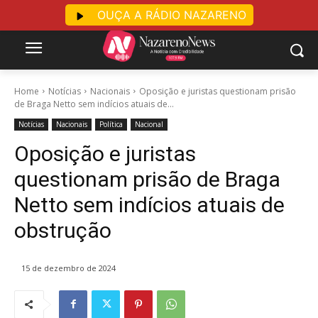
OUÇA A RÁDIO NAZARENO
Home
Notícias
Nacionais
Oposição e juristas questionam prisão
de Braga Netto sem indícios atuais de...
Notícias
Nacionais
Política
Nacional
Oposição e juristas
questionam prisão de Braga
Netto sem indícios atuais de
obstrução
15 de dezembro de 2024