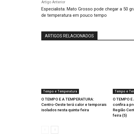
Artigo Anterior
Especialista: Mato Grosso pode chegar a 50 g
de temperatura em pouco tempo
ARTIGOS RELACIONADOS
Tempo e Temperatura
Tempo e Te
O TEMPO E A TEMPERATURA:
O TEMPO E
Centro-Oeste terá calor e temporais
confira a p
isolados nesta quinta-feira
Região Cent
feira (5)