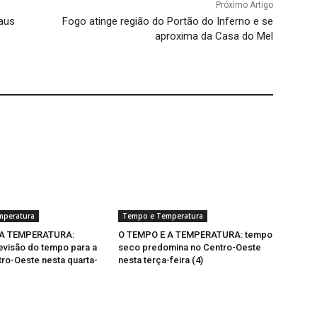
Próximo Artigo
raus
Fogo atinge região do Portão do Inferno e se
aproxima da Casa do Mel
mperatura
Tempo e Temperatura
 A TEMPERATURA:
O TEMPO E A TEMPERATURA: tempo
revisão do tempo para a
seco predomina no Centro-Oeste
ro-Oeste nesta quarta-
nesta terça-feira (4)