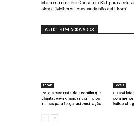
Mauro dá dura em Consórcio BRT para acelera
obras: “Melhorou, mas ainda não está bom”
ARTIGOS RELACIONADOS
Locais
Locais
Polícia mira rede de pedofilia que
Cuiabá lider
chantageava crianças com fotos
com menor u
íntimas para forçar automutilação
índice cheg