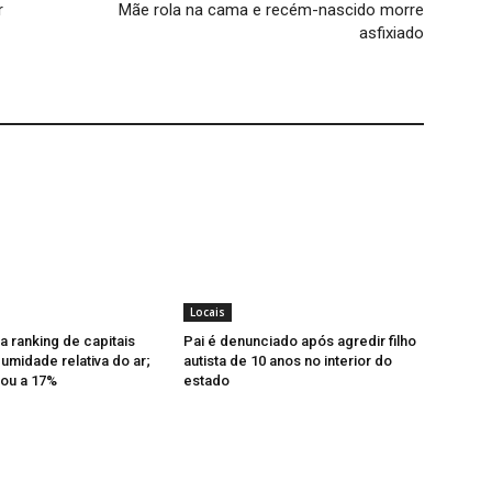
r
Mãe rola na cama e recém-nascido morre
asfixiado
Locais
a ranking de capitais
Pai é denunciado após agredir filho
midade relativa do ar;
autista de 10 anos no interior do
ou a 17%
estado