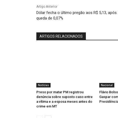
Artigo Anterior
Dólar fecha o último pregão aos R$ 5,13, após
queda de 0,07%
ARTIGOS RELACIONADOS
Notícias
Nacional
Preso por matar PM registrou
Flávio Bols
denúncia sobre suposto caso entre
Gaspar como
a vítima e a esposa meses antes do
Presidência
crime em MT