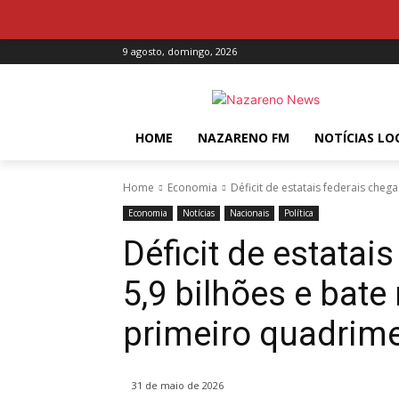
9 agosto, domingo, 2026
HOME
NAZARENO FM
NOTÍCIAS LO
Home
Economia
Déficit de estatais federais chega
Economia
Notícias
Nacionais
Política
Déficit de estatai
5,9 bilhões e bate
primeiro quadrime
31 de maio de 2026