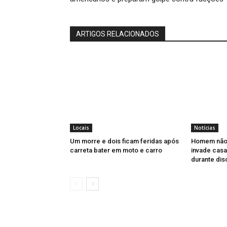
ARTIGOS RELACIONADOS
Locais
Notícias
Um morre e dois ficam feridas após
Homem não 
carreta bater em moto e carro
invade casa
durante di