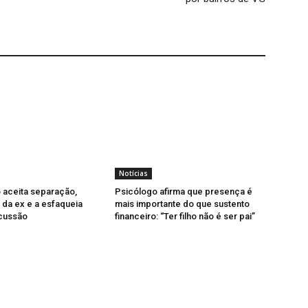
Notícias
aceita separação,
Psicólogo afirma que presença é
 da ex e a esfaqueia
mais importante do que sustento
scussão
financeiro: “Ter filho não é ser pai”