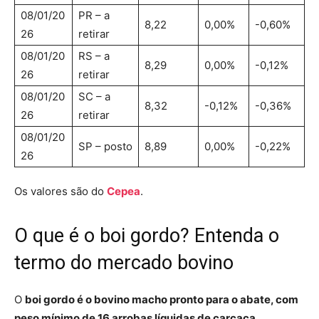
08/01/20
PR – a
8,22
0,00%
-0,60%
26
retirar
08/01/20
RS – a
8,29
0,00%
-0,12%
26
retirar
08/01/20
SC – a
8,32
-0,12%
-0,36%
26
retirar
08/01/20
SP – posto
8,89
0,00%
-0,22%
26
Os valores são do
Cepea
.
O que é o boi gordo? Entenda o
termo do mercado bovino
O
boi gordo é o bovino macho pronto para o abate, com
peso mínimo de 16 arrobas líquidas de carcaça