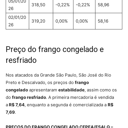
05/01/20
318,50
-0,22%
-0,22%
58,96
26
02/01/20
319,20
0,00%
0,00%
58,16
26
Preço do frango congelado e
resfriado
Nos atacados da Grande São Paulo, São José do Rio
Preto e Descalvado, os preços do
frango
congelado
apresentaram
estabilidade
, assim como os
do
frango resfriado
. A primeira mercadoria é vendida
a
R$ 7,64
, enquanto a segunda é comercializada a
R$
7,69
.
PREÇOS DO FRANGO CONGELADO CEPEA/ESALQ –