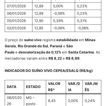
07/01/2026
12,89
0,00%
0,23%
06/01/2026
12,89
-0,08%
0,23%
05/01/2026
12,90
0,39%
0,31%
02/01/2026
12,85
-0,08%
-0,08%
O preço do
suíno vivo
registra
estabilidade
em
Minas
Gerais
,
Rio Grande do Sul
,
Paraná
e
São
Paulo
e
desvalorização de 0,12%
em
Santa Catarina
. As
mercadorias variam entre
R$ 8,22
e
R$ 8,89
.
INDICADOR DO SUÍNO VIVO CEPEA/ESALQ (R$/kg)
VALOR
VAR./D
VAR./M
DATA
ESTADO
R$*
IA
ÊS
08/01/20
MG –
8,45
0,00%
0,24%
26
posto