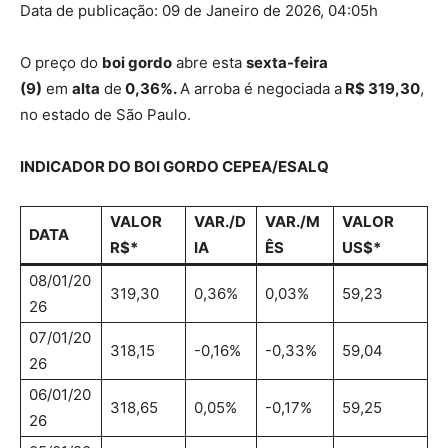
Data de publicação: 09 de Janeiro de 2026, 04:05h
O preço do
boi gordo
abre esta
sexta-feira
(9)
em
alta
de
0,36%.
A arroba é negociada a
R$ 319,30
,
no estado de São Paulo.
INDICADOR DO BOI GORDO CEPEA/ESALQ
VALOR
VAR./D
VAR./M
VALOR
DATA
R$*
IA
ÊS
US$*
08/01/20
319,30
0,36%
0,03%
59,23
26
07/01/20
318,15
-0,16%
-0,33%
59,04
26
06/01/20
318,65
0,05%
-0,17%
59,25
26