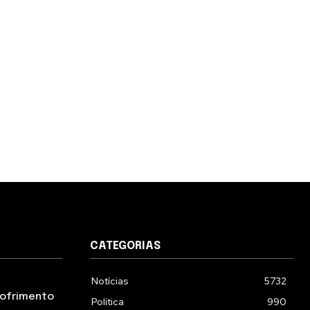
CATEGORIAS
Notícias
5732
 sofrimento
Política
990