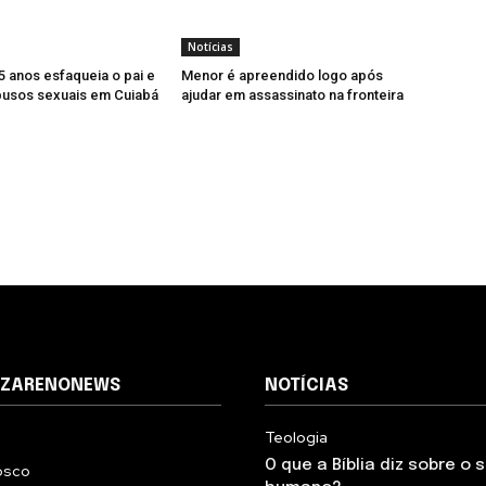
Notícias
5 anos esfaqueia o pai e
Menor é apreendido logo após
busos sexuais em Cuiabá
ajudar em assassinato na fronteira
AZARENONEWS
NOTÍCIAS
Teologia
O que a Bíblia diz sobre o
osco