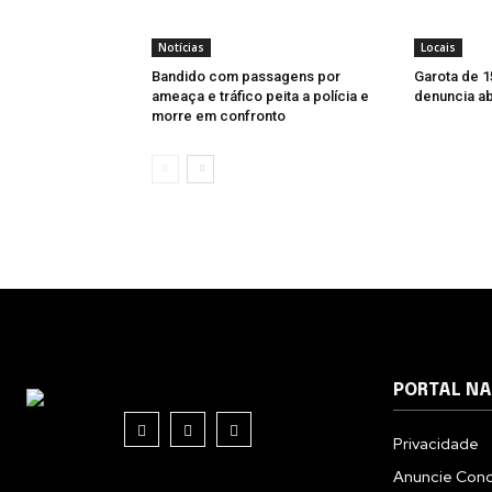
Notícias
Locais
Bandido com passagens por
Garota de 1
ameaça e tráfico peita a polícia e
denuncia a
morre em confronto
PORTAL N
Privacidade
Anuncie Con