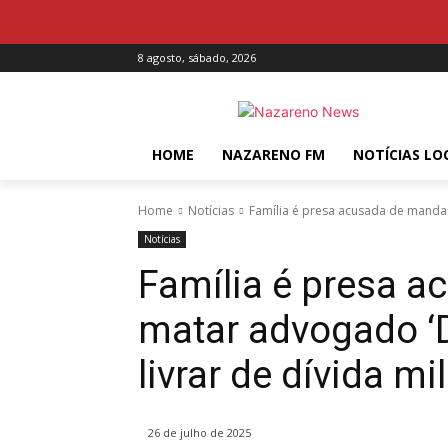
8 agosto, sábado, 2026
HOME
NAZARENO FM
NOTÍCIAS LO
Home
Notícias
Família é presa acusada de mandar
Notícias
Família é presa 
matar advogado ‘D
livrar de dívida mi
26 de julho de 2025