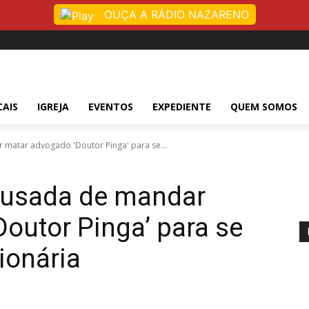
OUÇA A RÁDIO NAZARENO
CAIS
IGREJA
EVENTOS
EXPEDIENTE
QUEM SOMOS
 matar advogado 'Doutor Pinga' para se...
acusada de mandar
outor Pinga’ para se
lionária