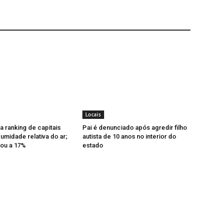
Locais
a ranking de capitais
Pai é denunciado após agredir filho
midade relativa do ar;
autista de 10 anos no interior do
ou a 17%
estado