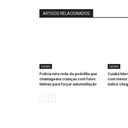
ARTIGOS RELACIONADOS
Locais
Locais
Polícia mira rede de pedofilia que
Cuiabá lider
chantageava crianças com fotos
com menor u
íntimas para forçar automutilação
índice cheg