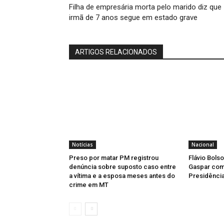
Filha de empresária morta pelo marido diz que
irmã de 7 anos segue em estado grave
ARTIGOS RELACIONADOS
Notícias
Nacional
Preso por matar PM registrou
Flávio Bols
denúncia sobre suposto caso entre
Gaspar como
a vítima e a esposa meses antes do
Presidência
crime em MT