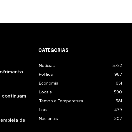
CATEGORIAS
Notícias
5722
 sofrimento
Política
987
Economia
851
Locais
590
s continuam
Tempo e Temperatura
581
Local
479
Nacionais
307
sembleia de