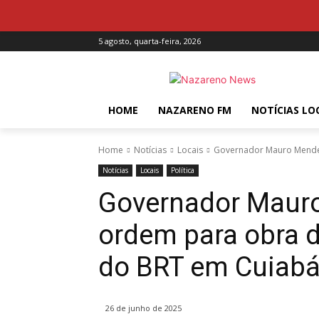
5 agosto, quarta-feira, 2026
HOME
NAZARENO FM
NOTÍCIAS LO
Home
Notícias
Locais
Governador Mauro Mendes
Notícias
Locais
Política
Governador Maur
ordem para obra d
do BRT em Cuiabá
26 de junho de 2025