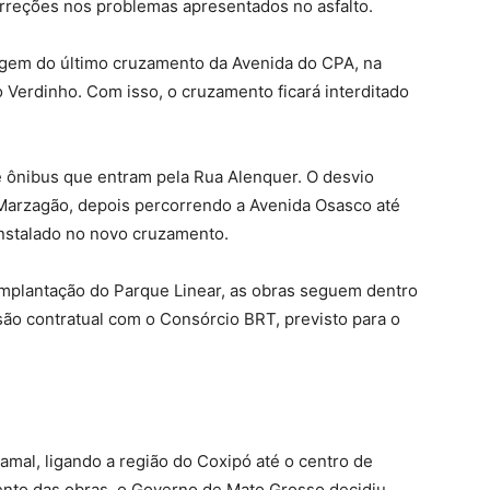
orreções nos problemas apresentados no asfalto.
etagem do último cruzamento da Avenida do CPA, na
o Verdinho. Com isso, o cruzamento ficará interditado
e ônibus que entram pela Rua Alenquer. O desvio
 Marzagão, depois percorrendo a Avenida Osasco até
nstalado no novo cruzamento.
implantação do Parque Linear, as obras seguem dentro
ão contratual com o Consórcio BRT, previsto para o
amal, ligando a região do Coxipó até o centro de
ento das obras, o Governo de Mato Grosso decidiu