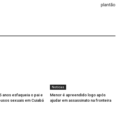
plantão
Notícias
5 anos esfaqueia o pai e
Menor é apreendido logo após
busos sexuais em Cuiabá
ajudar em assassinato na fronteira