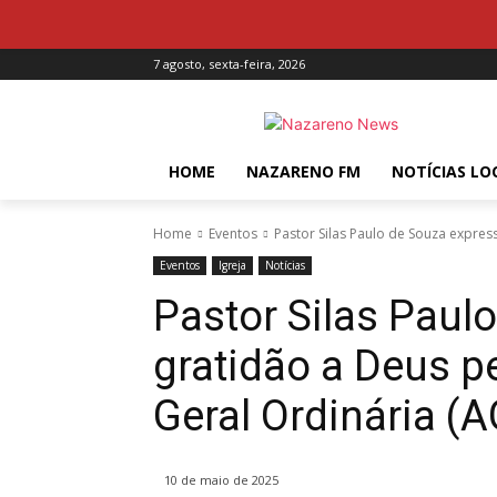
7 agosto, sexta-feira, 2026
HOME
NAZARENO FM
NOTÍCIAS LO
Home
Eventos
Pastor Silas Paulo de Souza expres
Eventos
Igreja
Notícias
Pastor Silas Paul
gratidão a Deus p
Geral Ordinária
10 de maio de 2025