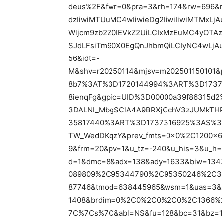
deus%2F&fwr=0&pra=3&rh=174&rw=696&r
dzIiwiMTUuMC4wIiwieDg2IiwiIiwiMTMxL
Wljcm9zb2Z0IEVkZ2UiLCIxMzEuMC4yOTAz
SJdLFsiTm90X0EgQnJhbmQiLCIyNC4wLjA
56&idt=-
M&shv=r20250114&mjsv=m202501150101&p
8b7%3AT%3D1720144994%3ART%3D1737
8ienqFg&gpic=UID%3D00000a39f86315
3DALNI_MbgSClA4A9BRXjCchV3zJUMkTHP
35817440%3ART%3D1737316925%3AS%3D
TW_WedDKqzY&prev_fmts=0x0%2C1200x6
9&frm=20&pv=1&u_tz=-240&u_his=3&u_h
d=1&dmc=8&adx=138&ady=1633&biw=1343
089809%2C95344790%2C95350246%2C31
87746&tmod=638445965&wsm=1&uas=3&nv
1408&brdim=0%2C0%2C0%2C0%2C1366%
7C%7Cs%7C&abl=NS&fu=128&bc=31&bz=1