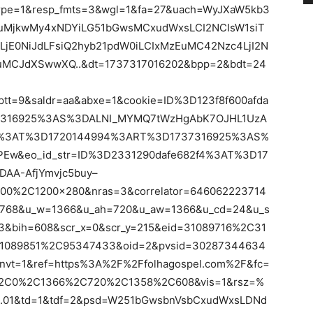
pe=1&resp_fmts=3&wgl=1&fa=27&uach=WyJXaW5kb3
jAuMjkwMy4xNDYiLG51bGwsMCxudWxsLCI2NCIsW1siT
LjE0NiJdLFsiQ2hyb21pdW0iLCIxMzEuMC42Nzc4LjI2N
uMCJdXSwwXQ..&dt=1737317016202&bpp=2&bdt=24
tt=9&saldr=aa&abxe=1&cookie=ID%3D123f8f600afda
316925%3AS%3DALNI_MYMQ7tWzHgAbK7OJHL1UzA
d2%3AT%3D1720144994%3ART%3D1737316925%3AS%
Ew&eo_id_str=ID%3D2331290dafe682f4%3AT%3D17
AA-AfjYmvjc5buy–
00%2C1200x280&nras=3&correlator=646062223714
=768&u_w=1366&u_ah=720&u_aw=1366&u_cd=24&u_s
&bih=608&scr_x=0&scr_y=215&eid=31089716%2C31
089851%2C95347433&oid=2&pvsid=30287344634
t=1&ref=https%3A%2F%2Ffolhagospel.com%2F&fc=
2C0%2C1366%2C720%2C1358%2C608&vis=1&rsz=%
.01&td=1&tdf=2&psd=W251bGwsbnVsbCxudWxsLDNd