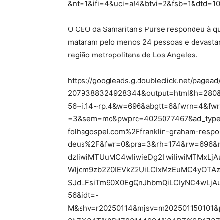
&nt=1&ifi=4&uci=a!4&btvi=2&fsb=1&dtd=10
O CEO da Samaritan’s Purse respondeu à q
mataram pelo menos 24 pessoas e devasta
região metropolitana de Los Angeles.
https://googleads.g.doubleclick.net/page
2079388324928344&output=html&h=280&a
56~i.14~rp.4&w=696&abgtt=6&fwrn=4&fw
=3&sem=mc&pwprc=4025077467&ad_type=
folhagospel.com%2Ffranklin-graham-respo
deus%2F&fwr=0&pra=3&rh=174&rw=696&r
dzIiwiMTUuMC4wIiwieDg2IiwiIiwiMTMxL
Wljcm9zb2Z0IEVkZ2UiLCIxMzEuMC4yOTAz
SJdLFsiTm90X0EgQnJhbmQiLCIyNC4wLjA
56&idt=-
M&shv=r20250114&mjsv=m202501150101&p