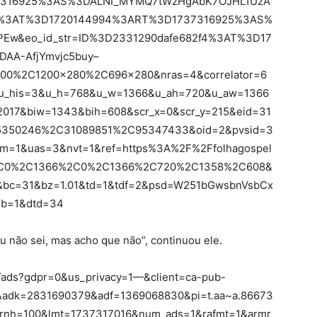
316925%3AS%3DALNI_MYMQ7tWzHgAbK7OJHL1UzA
d2%3AT%3D1720144994%3ART%3D1737316925%3AS%
Ew&eo_id_str=ID%3D2331290dafe682f4%3AT%3D17
AA-AfjYmvjc5buy–
00%2C1200x280%2C696x280&nras=4&correlator=6
u_his=3&u_h=768&u_w=1366&u_ah=720&u_aw=1366
017&biw=1343&bih=608&scr_x=0&scr_y=215&eid=31
350246%2C31089851%2C95347433&oid=2&pvsid=3
=1&uas=3&nvt=1&ref=https%3A%2F%2Ffolhagospel
2C0%2C1366%2C0%2C1366%2C720%2C1358%2C608&
bc=31&bz=1.01&td=1&tdf=2&psd=W251bGwsbnVsbCx
sb=1&dtd=34
 não sei, mas acho que não”, continuou ele.
ad/ads?gdpr=0&us_privacy=1—&client=ca-pub-
adk=2831690379&adf=1369068830&pi=t.aa~a.86673
wrnh=100&lmt=1737317016&num_ads=1&rafmt=1&armr