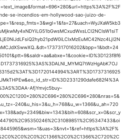
text_image&format=696×280&url=https%3A%2F%2F
nde-se-incendios-em-hollywood-sao-juizo-de-
pe=1&resp_fmts=3&wgl=1&fa=27&uach=WyJXaW5kb3
jAuMjkwMy4xNDYiLG51bGwsMCxudWxsLCI2NCIsW1siT
LjE0NiJdLFsiQ2hyb21pdW0iLCIxMzEuMC42Nzc4LjI2N
uMCJdXSwwXQ..&dt=1737317016202&bpp=1&bdt=24
50101&ptt=9&saldr=aa&abxe=1&cookie=ID%3D123f8f6
3D1737316925%3AS%3DALNI_MYMQ7tWzHgAbK7OJ
f86315d2%3AT%3D1720144994%3ART%3D1737316925
MkTHPEw&eo_id_str=ID%3D2331290dafe682f4%3A
3AS%3DAA-AfjYmvjc5buy–
600%2C1200x280%2C696x280%2C696x280&nras=5&
&u_tz=-240&u_his=3&u_h=768&u_w=1366&u_ah=720
=138&ady=2349&biw=1343&bih=608&scr_x=0&scr_y
344790%2C95350246%2C31089851%2C95347433&oi
8445965&wsm=1&uas=3&nvt=1&ref=https%3A%2F%
m=0%2C0%2C0%2C0%2C1366%2C0%2C1366%2C720%2C