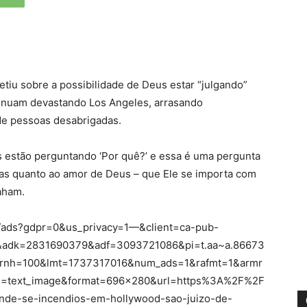
letiu sobre a possibilidade de Deus estar “julgando”
tinuam devastando Los Angeles, arrasando
de pessoas desabrigadas.
 estão perguntando ‘Por quê?’ e essa é uma pergunta
-las quanto ao amor de Deus – que Ele se importa com
aham.
ad/ads?gdpr=0&us_privacy=1—&client=ca-pub-
adk=2831690379&adf=3093721086&pi=t.aa~a.86673
wrnh=100&lmt=1737317016&num_ads=1&rafmt=1&armr
text_image&format=696×280&url=https%3A%2F%2F
nde-se-incendios-em-hollywood-sao-juizo-de-