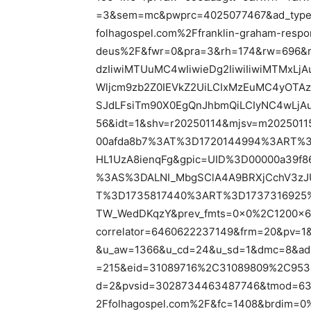
=3&sem=mc&pwprc=4025077467&ad_type=
folhagospel.com%2Ffranklin-graham-respo
deus%2F&fwr=0&pra=3&rh=174&rw=696&r
dzIiwiMTUuMC4wIiwieDg2IiwiIiwiMTMxL
Wljcm9zb2Z0IEVkZ2UiLCIxMzEuMC4yOTAz
SJdLFsiTm90X0EgQnJhbmQiLCIyNC4wLjA
56&idt=1&shv=r20250114&mjsv=m2025011
00afda8b7%3AT%3D1720144994%3ART%
HL1UzA8ienqFg&gpic=UID%3D00000a39
%3AS%3DALNI_MbgSClA4A9BRXjCchV3zJU
T%3D1735817440%3ART%3D1737316925%
TW_WedDKqzY&prev_fmts=0x0%2C1200x
correlator=6460622237149&frm=20&pv=1
&u_aw=1366&u_cd=24&u_sd=1&dmc=8&adx
=215&eid=31089716%2C31089809%2C95
d=2&pvsid=3028734463487746&tmod=63
2Ffolhagospel.com%2F&fc=1408&brdi