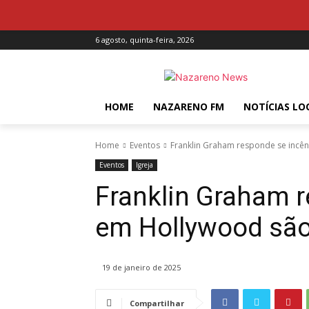
6 agosto, quinta-feira, 2026
HOME
NAZARENO FM
NOTÍCIAS LO
Home
Eventos
Franklin Graham responde se incê
Eventos
Igreja
Franklin Graham 
em Hollywood são
19 de janeiro de 2025
Compartilhar