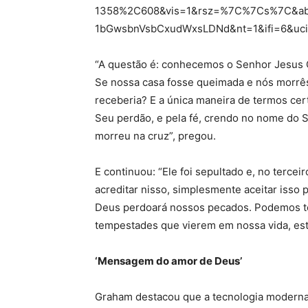
1358%2C608&vis=1&rsz=%7C%7Cs%7C&abl
1bGwsbnVsbCxudWxsLDNd&nt=1&ifi=6&uci
“A questão é: conhecemos o Senhor Jesus C
Se nossa casa fosse queimada e nós morrê
receberia? E a única maneira de termos ce
Seu perdão, e pela fé, crendo no nome do 
morreu na cruz”, pregou.
E continuou: “Ele foi sepultado e, no tercei
acreditar nisso, simplesmente aceitar isso 
Deus perdoará nossos pecados. Podemos te
tempestades que vierem em nossa vida, est
‘Mensagem do amor de Deus’
Graham destacou que a tecnologia moderna 