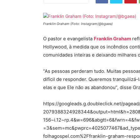
Franklin Graham (Foto: Instagram/@bgaea)
O pastor e evangelista
Franklin Graham
ref
Hollywood, à medida que os incêndios con
comunidades inteiras e deixando milhares 
“As pessoas perderam tudo. Muitas pessoas
difícil de responder. Queremos tranquilizá
elas e que Ele não as abandonou”, disse Gr
https://googleads.g.doubleclick.net/page
2079388324928344&output=html&h=280&
156~i.12~rp.4&w=696&abgtt=6&fwrn=4&f
=3&sem=mc&pwprc=4025077467&ad_type=
folhagospel.com%2Ffranklin-graham-respo