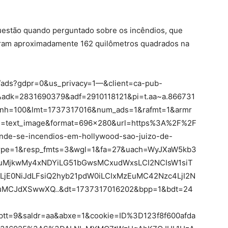
uestão quando perguntado sobre os incêndios, que
ram aproximadamente 162 quilômetros quadrados na
ad/ads?gdpr=0&us_privacy=1—&client=ca-pub-
dk=2831690379&adf=2910118121&pi=t.aa~a.866731
rnh=100&lmt=1737317016&num_ads=1&rafmt=1&armr
text_image&format=696×280&url=https%3A%2F%2F
nde-se-incendios-em-hollywood-sao-juizo-de-
pe=1&resp_fmts=3&wgl=1&fa=27&uach=WyJXaW5kb3
jAuMjkwMy4xNDYiLG51bGwsMCxudWxsLCI2NCIsW1siT
LjE0NiJdLFsiQ2hyb21pdW0iLCIxMzEuMC42Nzc4LjI2N
uMCJdXSwwXQ..&dt=1737317016202&bpp=1&bdt=24
tt=9&saldr=aa&abxe=1&cookie=ID%3D123f8f600afda