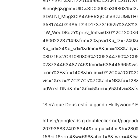
8b7%3AT%3D1720144994%3ART%3D1737
8ienqFg&gpic=UID%3D00000a39f86315
3DALNI_MbgSClA4A9BRXjCchV3zJUMkTHP
35817440%3ART%3D1737316925%3AS%3D
TW_WedDKqzY&prev_fmts=0x0%2C1200x6
460622237149&frm=20&pv=1&u_tz=-240&
&u_cd=24&u_sd=1&dmc=8&adx=138&ady=2
089716%2C31089809%2C95344790%2C95
028734463487746&tmod=638445965&wsm
.com%2F&fc=1408&brdim=0%2C0%2C0%
vis=1&rsz=%7C%7Cs%7C&abl=NS&fu=128&
udWxsLDNd&nt=1&ifi=5&uci=a!5&btvi=3&f
“Será que Deus está julgando Hollywood? Eu
https://googleads.g.doubleclick.net/page
2079388324928344&output=html&h=280&
156~i.16~rp.4&w=696&abgtt=6&fwrn=4&f