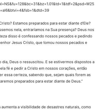
=NS&fu=128&bc=31&bz=1.01&td=1&tdf=2&psd=W25
=a!6&btvi=4&fsb=1&dtd=39
risto? Estamos preparados para estar diante d’Ele?
ssemos nela, entraríamos na Sua presença? Deus nos
rteza disso é confessando nossos pecados e pedindo
Senhor Jesus Cristo, que tomou nossos pecados e
ro dia, Deus o ressuscitou. E se estivermos dispostos a
pela fé e pedir a Cristo em nossos corações, então
r essa certeza, sabendo que, sejam quais forem as
aremos preparados para estar diante de Deus.”
aumenta a visibilidade de desastres naturais, como