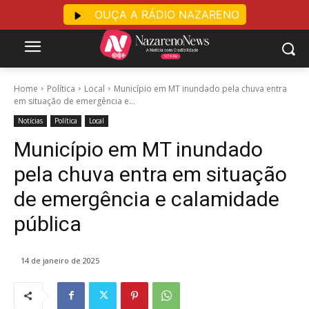
OUÇA A RÁDIO NAZARENO
Home
Política
Local
Município em MT inundado pela chuva entra
em situação de emergência e...
Notícias
Política
Local
Município em MT inundado
pela chuva entra em situação
de emergência e calamidade
pública
14 de janeiro de 2025