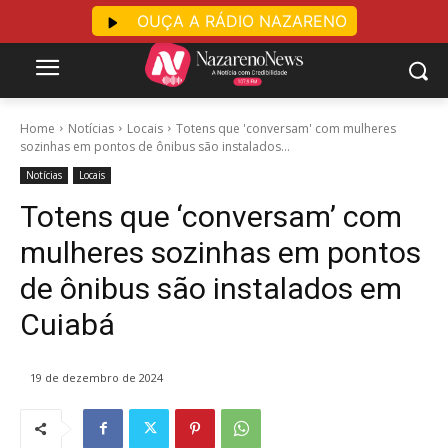
OUÇA A RÁDIO NAZARENO
Home
Notícias
Locais
Totens que 'conversam' com mulheres
sozinhas em pontos de ônibus são instalados...
Notícias
Locais
Totens que ‘conversam’ com
mulheres sozinhas em pontos
de ônibus são instalados em
Cuiabá
19 de dezembro de 2024