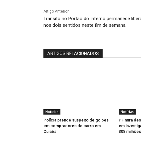
Artigo Anterior
Trânsito no Portão do Inferno permanece libe
nos dois sentidos neste fim de semana
ARTIGOS RELACIONADOS
Notícias
Notícias
Polícia prende suspeito de golpes
PF mira de
em compradores de carro em
em investig
Cuiabá
308 milhõe