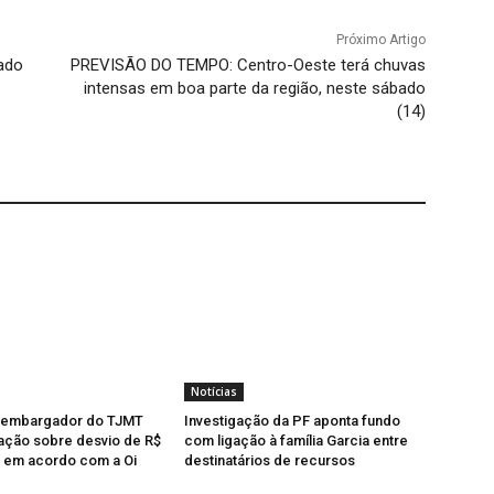
Próximo Artigo
rado
PREVISÃO DO TEMPO: Centro-Oeste terá chuvas
intensas em boa parte da região, neste sábado
(14)
Notícias
sembargador do TJMT
Investigação da PF aponta fundo
ação sobre desvio de R$
com ligação à família Garcia entre
s em acordo com a Oi
destinatários de recursos