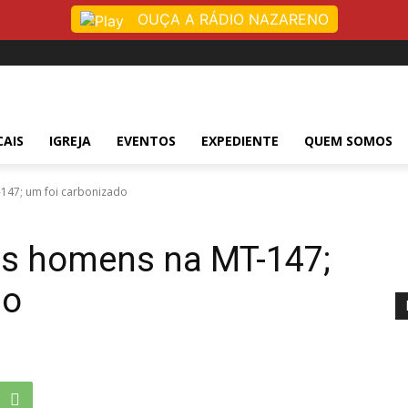
OUÇA A RÁDIO NAZARENO
CAIS
IGREJA
EVENTOS
EXPEDIENTE
QUEM SOMOS
147; um foi carbonizado
is homens na MT-147;
do