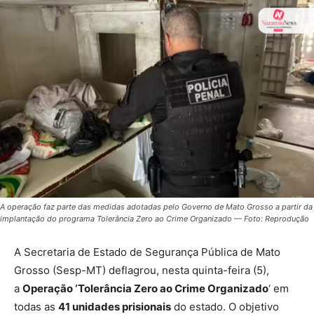
A operação faz parte das medidas adotadas pelo Governo de Mato Grosso a partir da
implantação do programa Tolerância Zero ao Crime Organizado — Foto: Reprodução
A Secretaria de Estado de Segurança Pública de Mato
Grosso (Sesp-MT) deflagrou, nesta quinta-feira (5),
a
Operação ‘Tolerância Zero ao Crime Organizado
‘ em
todas as
41 unidades prisionais
do estado. O objetivo