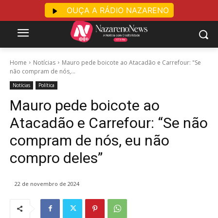
OUÇA A RÁDIO NAZARENO
Home
Notícias
Mauro pede boicote ao Atacadão e Carrefour: "Se
não compram de nós,...
Notícias
Política
Mauro pede boicote ao
Atacadão e Carrefour: “Se não
compram de nós, eu não
compro deles”
22 de novembro de 2024