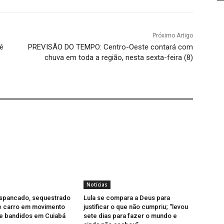
Próximo Artigo
 é
PREVISÃO DO TEMPO: Centro-Oeste contará com
chuva em toda a região, nesta sexta-feira (8)
Notícias
pancado, sequestrado
Lula se compara a Deus para
e carro em movimento
justificar o que não cumpriu; “levou
de bandidos em Cuiabá
sete dias para fazer o mundo e