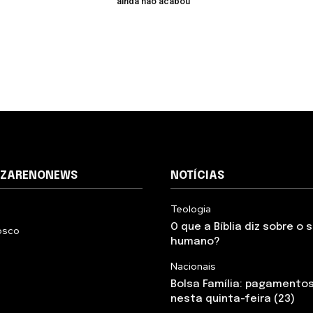
ainda não acabou”
AZARENONEWS
NOTÍCIAS
Teologia
O que a Bíblia diz sobre o
osco
humano?
Nacionais
Bolsa Família: pagamento
nesta quinta-feira (23)