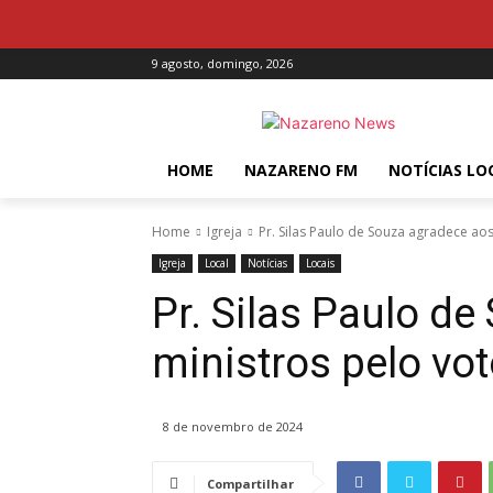
9 agosto, domingo, 2026
HOME
NAZARENO FM
NOTÍCIAS LO
Home
Igreja
Pr. Silas Paulo de Souza agradece ao
Igreja
Local
Notícias
Locais
Pr. Silas Paulo d
ministros pelo vo
8 de novembro de 2024
Compartilhar