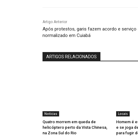
Artigo Anterior
Após protestos, garis fazem acordo e serviço
normalizado em Cuiabá
ARTIGOS RELACIONADOS
Notícias
Locais
Quatro morrem em queda de
Homem é es
helicóptero perto da Vista Chinesa,
e se joga d
na Zona Sul do Rio
para fugir 