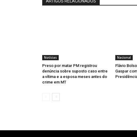
ARTIGOS RELACIONADOS
Notícias
Nacional
Preso por matar PM registrou
Flávio Bols
denúncia sobre suposto caso entre
Gaspar como
a vítima e a esposa meses antes do
Presidência
crime em MT