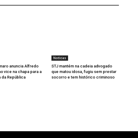
Notícias
onaro anuncia Alfredo
STJ mantém na cadeia advogado
 vice na chapa para a
que matou idosa, fugiu sem prestar
 da República
socorro e tem histórico criminoso