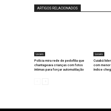
ARTIGOS RELACIONADOS
Locais
Locais
Polícia mira rede de pedofilia que
Cuiabá lider
chantageava crianças com fotos
com menor u
íntimas para forçar automutilação
índice cheg