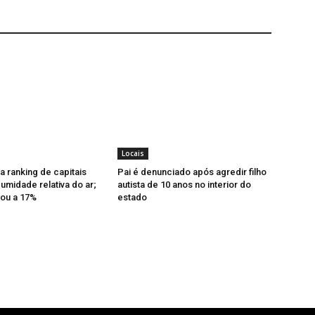
Locais
a ranking de capitais
Pai é denunciado após agredir filho
midade relativa do ar;
autista de 10 anos no interior do
ou a 17%
estado