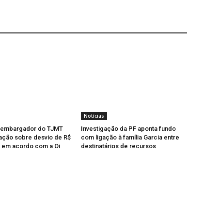
Notícias
sembargador do TJMT
Investigação da PF aponta fundo
ação sobre desvio de R$
com ligação à família Garcia entre
s em acordo com a Oi
destinatários de recursos