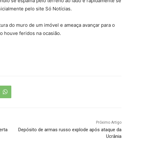
ndio se espalha pelo terreno ao lado e rapidamente se
icialmente pelo site Só Notícias.
ltura do muro de um imóvel e ameaça avançar para o
ão houve feridos na ocasião.
Próximo Artigo
erta
Depósito de armas russo explode após ataque da
Ucrânia