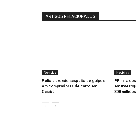
ARTIGOS RELACIONADOS
Notícias
Notícias
Polícia prende suspeito de golpes
PF mira de
em compradores de carro em
em investig
Cuiabá
308 milhõe