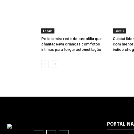
Locais
Locais
Polícia mira rede de pedofilia que
Cuiabá lider
chantageava crianças com fotos
com menor u
íntimas para forçar automutilação
índice cheg
PORTAL N