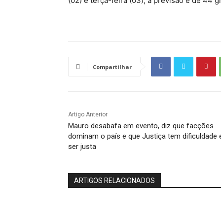
(02) e terça-feira (03), a previsão é de 44 
Compartilhar
Artigo Anterior
Mauro desabafa em evento, diz que facções
dominam o país e que Justiça tem dificuldade
ser justa
ARTIGOS RELACIONADOS