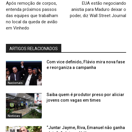
Após remoção de corpos,
EUA estão negociando
entenda próximos passos
anistia para Maduro deixar o
das equipes que trabalham
poder, diz Wall Street Journal
no local da queda de avião
em Vinhedo
ARTIGOS RELACIONADOS
Com vice definido, Flávio mira nova fase
e reorganiza a campanha
Nacionais
Saiba quem é produtor preso por aliciar
jovens com vagas em times
Notícias
“Juntar Jayme, Riva, Emanuel não ganha