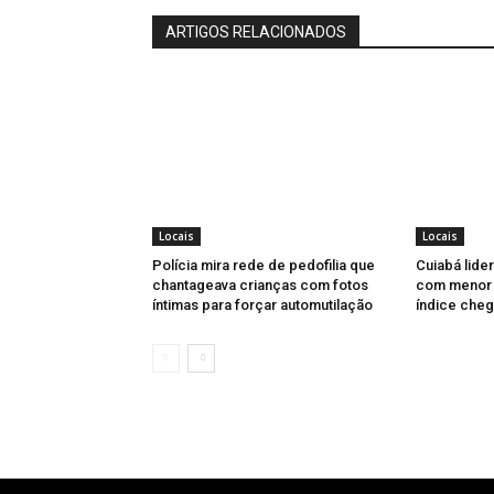
ARTIGOS RELACIONADOS
Locais
Locais
Polícia mira rede de pedofilia que
Cuiabá lider
chantageava crianças com fotos
com menor u
íntimas para forçar automutilação
índice cheg