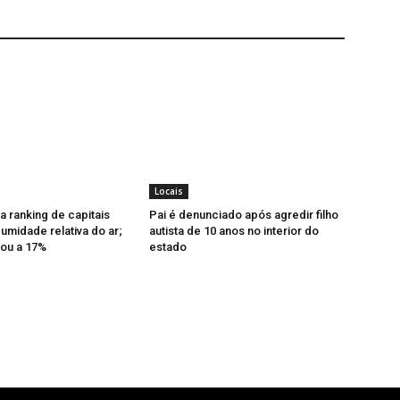
Locais
a ranking de capitais
Pai é denunciado após agredir filho
midade relativa do ar;
autista de 10 anos no interior do
ou a 17%
estado