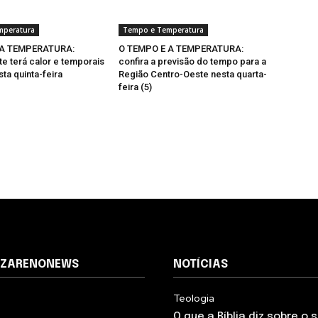
mperatura
Tempo e Temperatura
 A TEMPERATURA:
O TEMPO E A TEMPERATURA:
e terá calor e temporais
confira a previsão do tempo para a
ta quinta-feira
Região Centro-Oeste nesta quarta-
feira (5)
AZARENONEWS
NOTÍCIAS
Teologia
O que a Bíblia diz sobre o