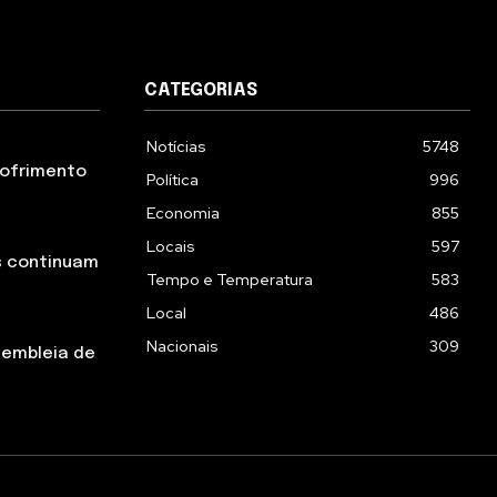
CATEGORIAS
Notícias
5748
 sofrimento
Política
996
Economia
855
Locais
597
s continuam
Tempo e Temperatura
583
Local
486
Nacionais
309
sembleia de