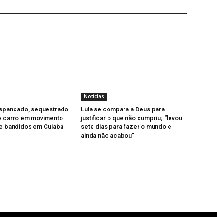
Notícias
pancado, sequestrado
Lula se compara a Deus para
e carro em movimento
justificar o que não cumpriu; “levou
de bandidos em Cuiabá
sete dias para fazer o mundo e
ainda não acabou”