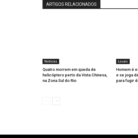
ARTIGOS RELACIONADOS
Notícias
Locais
Quatro morrem em queda de
Homem é es
helicóptero perto da Vista Chinesa,
e se joga d
na Zona Sul do Rio
para fugir 