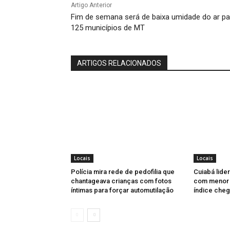
Artigo Anterior
Fim de semana será de baixa umidade do ar pa
125 municípios de MT
ARTIGOS RELACIONADOS
Locais
Locais
Polícia mira rede de pedofilia que
Cuiabá lider
chantageava crianças com fotos
com menor u
íntimas para forçar automutilação
índice cheg