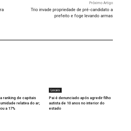
Próximo Artigo
ra
Trio invade propriedade de pré-candidato a
prefeito e foge levando armas
Locais
a ranking de capitais
Pai é denunciado após agredir filho
midade relativa do ar;
autista de 10 anos no interior do
ou a 17%
estado